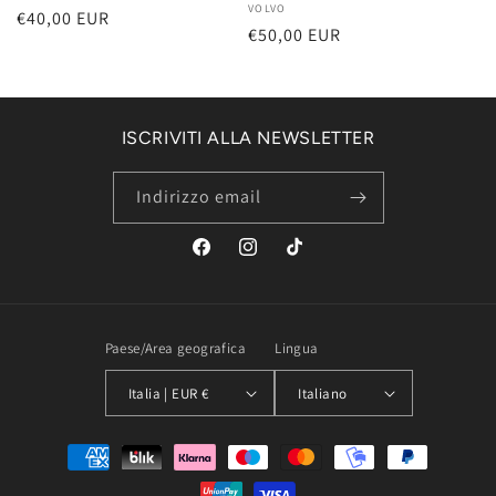
Produttore:
VOLVO
Prezzo
€40,00 EUR
Prezzo
€50,00 EUR
di
di
listino
listino
ISCRIVITI ALLA NEWSLETTER
Indirizzo email
Facebook
Instagram
TikTok
Paese/Area geografica
Lingua
Italia | EUR €
Italiano
Metodi
di