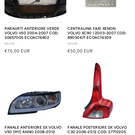
PARAURTI ANTERIORE VERDE
CENTRALINA FARI XENON
VOLVO V50 2004-2007 COD:
VOLVO XC90 I 2003-2007 COD:
30657005 ECOAC16402
89030471 ECOAC16309
Produttore:
VOLVO
Produttore:
VOLVO
Prezzo
€70,00 EUR
Prezzo
€50,00 EUR
di
di
listino
listino
FANALE ANTERIORE SX VOLVO
FANALE POSTERIORE DX VOLVO
V50 (MY) ANNO 2008-2012
C30 2006-2012 COD: 27710205