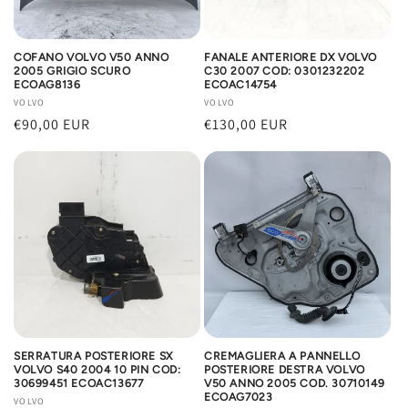
COFANO VOLVO V50 ANNO
FANALE ANTERIORE DX VOLVO
2005 GRIGIO SCURO
C30 2007 COD: 0301232202
ECOAG8136
ECOAC14754
Produttore:
VOLVO
Produttore:
VOLVO
Prezzo
€90,00 EUR
Prezzo
€130,00 EUR
di
di
listino
listino
SERRATURA POSTERIORE SX
CREMAGLIERA A PANNELLO
VOLVO S40 2004 10 PIN COD:
POSTERIORE DESTRA VOLVO
30699451 ECOAC13677
V50 ANNO 2005 COD. 30710149
ECOAG7023
Produttore:
VOLVO