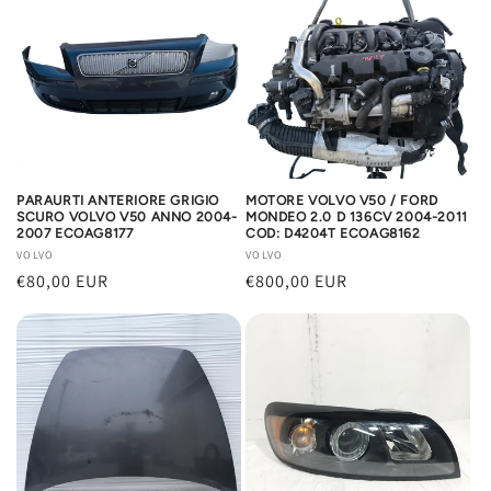
PARAURTI ANTERIORE GRIGIO
MOTORE VOLVO V50 / FORD
SCURO VOLVO V50 ANNO 2004-
MONDEO 2.0 D 136CV 2004-2011
2007 ECOAG8177
COD: D4204T ECOAG8162
Produttore:
VOLVO
Produttore:
VOLVO
Prezzo
€80,00 EUR
Prezzo
€800,00 EUR
di
di
listino
listino