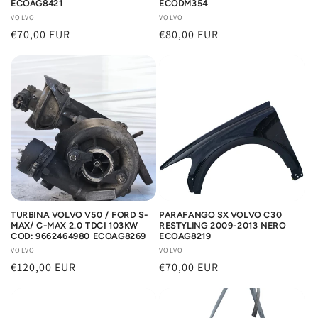
ECOAG8421
ECODM354
Produttore:
VOLVO
Produttore:
VOLVO
Prezzo
€70,00 EUR
Prezzo
€80,00 EUR
di
di
listino
listino
TURBINA VOLVO V50 / FORD S-
PARAFANGO SX VOLVO C30
MAX/ C-MAX 2.0 TDCI 103KW
RESTYLING 2009-2013 NERO
COD: 9662464980 ECOAG8269
ECOAG8219
Produttore:
VOLVO
Produttore:
VOLVO
Prezzo
€120,00 EUR
Prezzo
€70,00 EUR
di
di
listino
listino