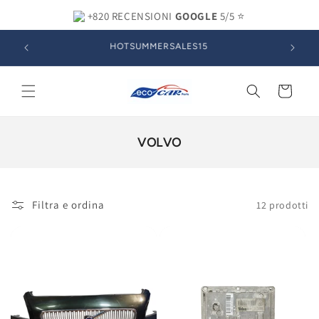
Vai
direttamente
+820 RECENSIONI
GOOGLE
5/5 ⭐
ai contenuti
SCONTO DEL 15% SU TUTTI I COMPRRESSORI ARIA
CONDIZIONATA
Carrello
C
VOLVO
O
L
L
E
Filtra e ordina
12 prodotti
Z
I
O
N
E
: