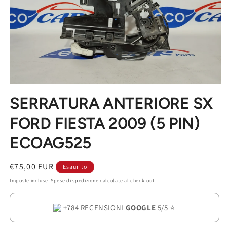
Apri
contenuti
SERRATURA ANTERIORE SX
multimediali
1
in
FORD FIESTA 2009 (5 PIN)
finestra
modale
ECOAG525
Prezzo
€75,00 EUR
Esaurito
di
Imposte incluse.
Spese di spedizione
calcolate al check-out.
listino
+784 RECENSIONI
GOOGLE
5/5 ⭐