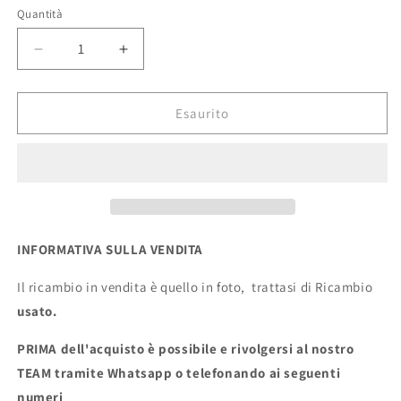
Quantità
Quantità
Diminuisci
Aumenta
quantità
quantità
per
per
Serratura
Serratura
Esaurito
anteriore
anteriore
sx
sx
Ford
Ford
Fiesta
Fiesta
2009
2009
(5
(5
pin)
pin)
INFORMATIVA SULLA VENDITA
ecoAG525
ecoAG525
Il ricambio in vendita è quello in foto, trattasi di Ricambio
usato.
PRIMA dell'acquisto è possibile e rivolgersi al nostro
TEAM tramite Whatsapp o telefonando ai seguenti
numeri